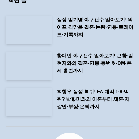
최신 글
삼성 임기영 야구선수 알아보기! 와
이프 김맑음 결혼·논란·연봉·트레이
드·기록까지
황대인 야구선수 알아보기! 근황·김
현지와의 결혼·연봉·등번호·DM·폰
세 홈런까지
최형우 삼성 복귀! FA 계약 100억
원? 박향미와의 이혼부터 재혼·제
갈민·부상·은퇴까지