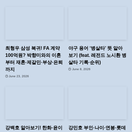
최형우 삼성 복귀! FA 계약
야구 용어 ‘병살타’ 뜻 알아
100억원? 박향미와의 이혼
보기 (feat. 레전드 노시환 병
부터 재혼·제갈민·부상·은퇴
살타 기록·순위)
까지
June 8, 2026
June 23, 2026
강백호 알아보기! 한화·윤이
강민호 부인·나이·연봉·롯데