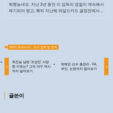
퇴했늗네요. 지난 3년 동안 이 감독의 경질이 계속해서
제기되어 왔고, 특히 지난해 와일드카드 결정전에서
올라온 KT에게 아무런 저항조차 하지 못하고 무력하
게 패배하는 것 등 좋지 않은 모습을 계속해서 보여주
다가 결국 사임이라는 결말에 도달하고 말았습니다.
이 감독의 이러한 선택을 두고 자진 사퇴인지, 아니면
구단에서 압박을 준 것인지에 대해서는 […]
KBO (국내야구)
야구 감독 및 중계
최진실 남편 '조성민' 사망
박해민 선수 총정리 - FA,
한 이유는? 그의 야구 역사
부인, 논란까지 알아보기
까지 알아보기
글쓴이