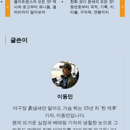
엘지트윈스의 모든 것! 역
한화 코디 폰세의 모든 것!
사와 로고부터 유니폼, 갤
등번호부터 국적, 기록, 키,
러리까지 알아보자
타율, 구자욱, 연봉까지
글쓴이
이동민
야구장 흙냄새만 맡아도 가슴 뛰는 15년 차 '찐 덕후'
기자, 이동민입니다.
팬의 뜨거운 심장과 베테랑 기자의 냉철한 눈으로 그
라운드 안팎의 진짜 이야기를 깊이 있게 파고듭니다.