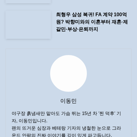
최형우 삼성 복귀! FA 계약 100억
원? 박향미와의 이혼부터 재혼·제
갈민·부상·은퇴까지
이동민
야구장 흙냄새만 맡아도 가슴 뛰는 15년 차 '찐 덕후' 기
자, 이동민입니다.
팬의 뜨거운 심장과 베테랑 기자의 냉철한 눈으로 그라
운드 안팎의 진짜 이야기를 깊이 있게 파고듭니다.